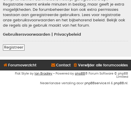
Registratie neemt enkele minuten in beslag, maar geeft je extra
mogelijkheden. De forumbeheerder kan ook extra permissies
toestaan aan geregistreerde gebruikers. Lees voor registratie
onze gebruiksvoorwaarden en het bijbehorend beleid. Bekijk ook
de regels als je gebruik maakt van het forum.
Gebruikersvoorwaarden
|
Privacybeleid
Registreer
Forumoverzicht
Contact
Verwijder alle forumcookies
Flat Style by
Ian Bradley
• Powered by
phpBB
® Forum Software © phpBB
Limited
Nederlandse vertaling door
phpBBservice.nl
&
phpBB.nl
.