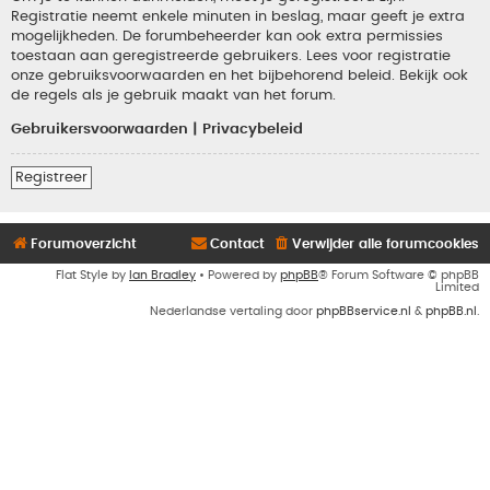
Registratie neemt enkele minuten in beslag, maar geeft je extra
mogelijkheden. De forumbeheerder kan ook extra permissies
toestaan aan geregistreerde gebruikers. Lees voor registratie
onze gebruiksvoorwaarden en het bijbehorend beleid. Bekijk ook
de regels als je gebruik maakt van het forum.
Gebruikersvoorwaarden
|
Privacybeleid
Registreer
Forumoverzicht
Contact
Verwijder alle forumcookies
Flat Style by
Ian Bradley
• Powered by
phpBB
® Forum Software © phpBB
Limited
Nederlandse vertaling door
phpBBservice.nl
&
phpBB.nl
.