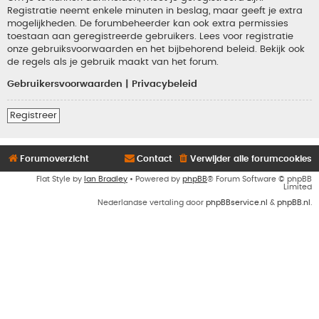
Registratie neemt enkele minuten in beslag, maar geeft je extra
mogelijkheden. De forumbeheerder kan ook extra permissies
toestaan aan geregistreerde gebruikers. Lees voor registratie
onze gebruiksvoorwaarden en het bijbehorend beleid. Bekijk ook
de regels als je gebruik maakt van het forum.
Gebruikersvoorwaarden
|
Privacybeleid
Registreer
Forumoverzicht
Contact
Verwijder alle forumcookies
Flat Style by
Ian Bradley
• Powered by
phpBB
® Forum Software © phpBB
Limited
Nederlandse vertaling door
phpBBservice.nl
&
phpBB.nl
.