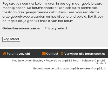
Registratie neemt enkele minuten in beslag, maar geeft je extra
mogelijkheden. De forumbeheerder kan ook extra permissies
toestaan aan geregistreerde gebruikers. Lees voor registratie
onze gebruiksvoorwaarden en het bijbehorend beleid. Bekijk ook
de regels als je gebruik maakt van het forum.
Gebruikersvoorwaarden
|
Privacybeleid
Registreer
Forumoverzicht
Contact
Verwijder alle forumcookies
Flat Style by
Ian Bradley
• Powered by
phpBB
® Forum Software © phpBB
Limited
Nederlandse vertaling door
phpBBservice.nl
&
phpBB.nl
.