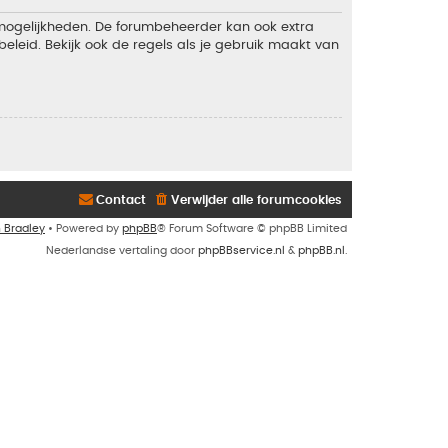
 mogelijkheden. De forumbeheerder kan ook extra
eleid. Bekijk ook de regels als je gebruik maakt van
Contact
Verwijder alle forumcookies
n Bradley
• Powered by
phpBB
® Forum Software © phpBB Limited
Nederlandse vertaling door
phpBBservice.nl
&
phpBB.nl
.