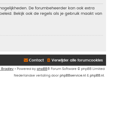
 mogelijkheden. De forumbeheerder kan ook extra
eleid. Bekijk ook de regels als je gebruik maakt van
Contact
Verwijder alle forumcookies
n Bradley
• Powered by
phpBB
® Forum Software © phpBB Limited
Nederlandse vertaling door
phpBBservice.nl
&
phpBB.nl
.