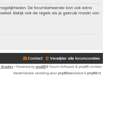
 mogelijkheden. De forumbeheerder kan ook extra
eleid. Bekijk ook de regels als je gebruik maakt van
Contact
Verwijder alle forumcookies
n Bradley
• Powered by
phpBB
® Forum Software © phpBB Limited
Nederlandse vertaling door
phpBBservice.nl
&
phpBB.nl
.