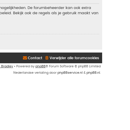
 mogelijkheden. De forumbeheerder kan ook extra
eleid. Bekijk ook de regels als je gebruik maakt van
Contact
Verwijder alle forumcookies
n Bradley
• Powered by
phpBB
® Forum Software © phpBB Limited
Nederlandse vertaling door
phpBBservice.nl
&
phpBB.nl
.