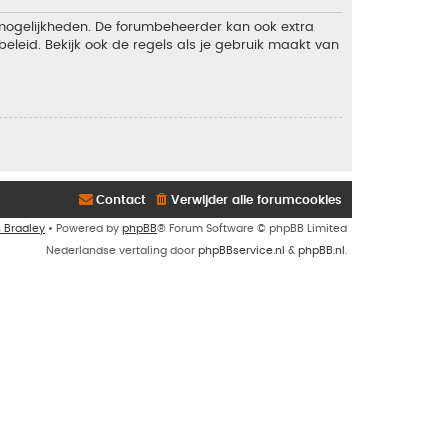
 mogelijkheden. De forumbeheerder kan ook extra
eleid. Bekijk ook de regels als je gebruik maakt van
Contact
Verwijder alle forumcookies
n Bradley
• Powered by
phpBB
® Forum Software © phpBB Limited
Nederlandse vertaling door
phpBBservice.nl
&
phpBB.nl
.