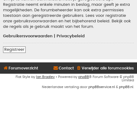
Registratie neemt enkele minuten in beslag, maar geeft je extra
mogelijkheden. De forumbeheerder kan ook extra permissies
toestaan aan geregistreerde gebruikers. Lees voor registratie
onze gebruiksvoorwaarden en het bijbehorend beleid. Bekijk ook
de regels als je gebruik maakt van het forum.
Gebruikersvoorwaarden
|
Privacybeleid
Registreer
Forumoverzicht
Contact
Verwijder alle forumcookies
Flat Style by
Ian Bradley
• Powered by
phpBB
® Forum Software © phpBB
Limited
Nederlandse vertaling door
phpBBservice.nl
&
phpBB.nl
.