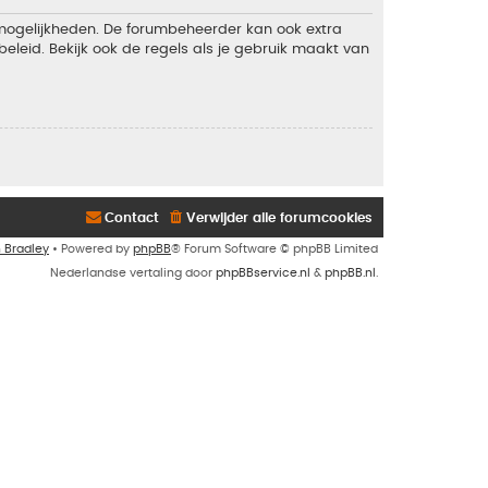
 mogelijkheden. De forumbeheerder kan ook extra
eleid. Bekijk ook de regels als je gebruik maakt van
Contact
Verwijder alle forumcookies
n Bradley
• Powered by
phpBB
® Forum Software © phpBB Limited
Nederlandse vertaling door
phpBBservice.nl
&
phpBB.nl
.