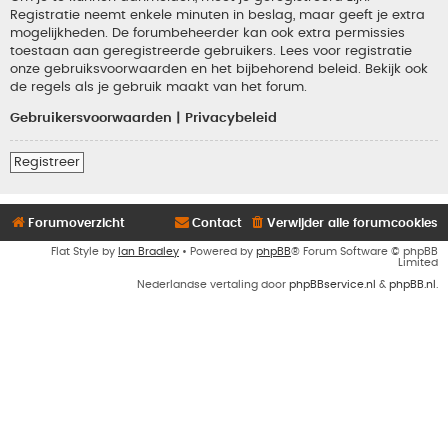
Registratie neemt enkele minuten in beslag, maar geeft je extra
mogelijkheden. De forumbeheerder kan ook extra permissies
toestaan aan geregistreerde gebruikers. Lees voor registratie
onze gebruiksvoorwaarden en het bijbehorend beleid. Bekijk ook
de regels als je gebruik maakt van het forum.
Gebruikersvoorwaarden
|
Privacybeleid
Registreer
Forumoverzicht
Contact
Verwijder alle forumcookies
Flat Style by
Ian Bradley
• Powered by
phpBB
® Forum Software © phpBB
Limited
Nederlandse vertaling door
phpBBservice.nl
&
phpBB.nl
.