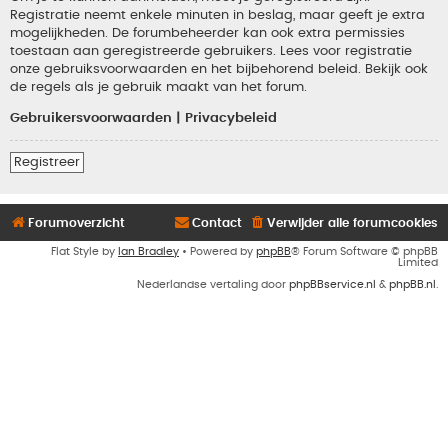
Registratie neemt enkele minuten in beslag, maar geeft je extra
mogelijkheden. De forumbeheerder kan ook extra permissies
toestaan aan geregistreerde gebruikers. Lees voor registratie
onze gebruiksvoorwaarden en het bijbehorend beleid. Bekijk ook
de regels als je gebruik maakt van het forum.
Gebruikersvoorwaarden
|
Privacybeleid
Registreer
Forumoverzicht
Contact
Verwijder alle forumcookies
Flat Style by
Ian Bradley
• Powered by
phpBB
® Forum Software © phpBB
Limited
Nederlandse vertaling door
phpBBservice.nl
&
phpBB.nl
.