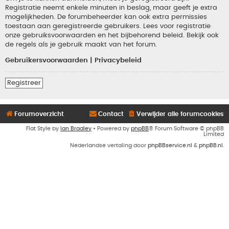
Registratie neemt enkele minuten in beslag, maar geeft je extra
mogelijkheden. De forumbeheerder kan ook extra permissies
toestaan aan geregistreerde gebruikers. Lees voor registratie
onze gebruiksvoorwaarden en het bijbehorend beleid. Bekijk ook
de regels als je gebruik maakt van het forum.
Gebruikersvoorwaarden
|
Privacybeleid
Registreer
Forumoverzicht
Contact
Verwijder alle forumcookies
Flat Style by
Ian Bradley
• Powered by
phpBB
® Forum Software © phpBB
Limited
Nederlandse vertaling door
phpBBservice.nl
&
phpBB.nl
.