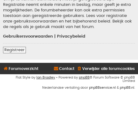
Registratie neemt enkele minuten in beslag, maar geeft je extra
mogelijkheden. De forumbeheerder kan ook extra permissies
toestaan aan geregistreerde gebruikers. Lees voor registratie
onze gebruiksvoorwaarden en het bijbehorend beleid. Bekijk ook
de regels als je gebruik maakt van het forum.
Gebruikersvoorwaarden
|
Privacybeleid
Registreer
Forumoverzicht
Contact
Verwijder alle forumcookies
Flat Style by
Ian Bradley
• Powered by
phpBB
® Forum Software © phpBB
Limited
Nederlandse vertaling door
phpBBservice.nl
&
phpBB.nl
.