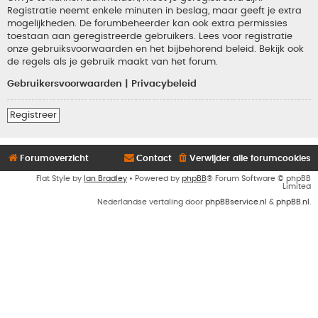
Registratie neemt enkele minuten in beslag, maar geeft je extra
mogelijkheden. De forumbeheerder kan ook extra permissies
toestaan aan geregistreerde gebruikers. Lees voor registratie
onze gebruiksvoorwaarden en het bijbehorend beleid. Bekijk ook
de regels als je gebruik maakt van het forum.
Gebruikersvoorwaarden
|
Privacybeleid
Registreer
Forumoverzicht
Contact
Verwijder alle forumcookies
Flat Style by
Ian Bradley
• Powered by
phpBB
® Forum Software © phpBB
Limited
Nederlandse vertaling door
phpBBservice.nl
&
phpBB.nl
.