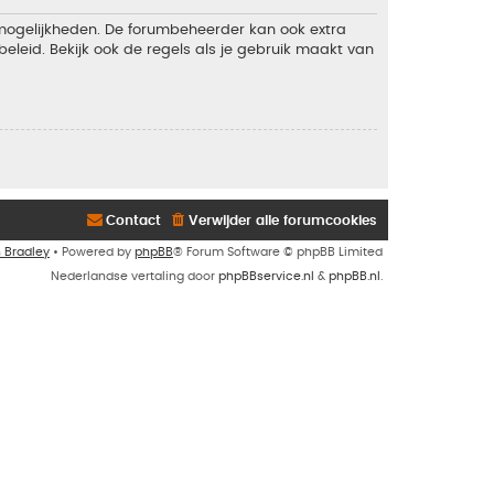
 mogelijkheden. De forumbeheerder kan ook extra
eleid. Bekijk ook de regels als je gebruik maakt van
Contact
Verwijder alle forumcookies
n Bradley
• Powered by
phpBB
® Forum Software © phpBB Limited
Nederlandse vertaling door
phpBBservice.nl
&
phpBB.nl
.