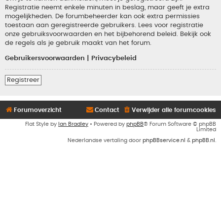
Registratie neemt enkele minuten in beslag, maar geeft je extra
mogelijkheden. De forumbeheerder kan ook extra permissies
toestaan aan geregistreerde gebruikers. Lees voor registratie
onze gebruiksvoorwaarden en het bijbehorend beleid. Bekijk ook
de regels als je gebruik maakt van het forum.
Gebruikersvoorwaarden
|
Privacybeleid
Registreer
Forumoverzicht
Contact
Verwijder alle forumcookies
Flat Style by
Ian Bradley
• Powered by
phpBB
® Forum Software © phpBB
Limited
Nederlandse vertaling door
phpBBservice.nl
&
phpBB.nl
.