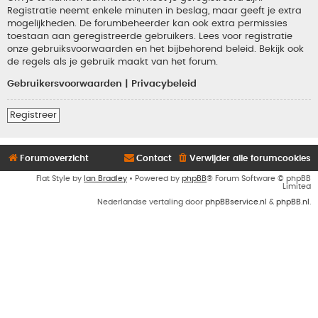
Registratie neemt enkele minuten in beslag, maar geeft je extra
mogelijkheden. De forumbeheerder kan ook extra permissies
toestaan aan geregistreerde gebruikers. Lees voor registratie
onze gebruiksvoorwaarden en het bijbehorend beleid. Bekijk ook
de regels als je gebruik maakt van het forum.
Gebruikersvoorwaarden
|
Privacybeleid
Registreer
Forumoverzicht
Contact
Verwijder alle forumcookies
Flat Style by
Ian Bradley
• Powered by
phpBB
® Forum Software © phpBB
Limited
Nederlandse vertaling door
phpBBservice.nl
&
phpBB.nl
.