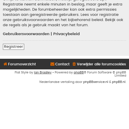
Registratie neemt enkele minuten in beslag, maar geeft je extra
mogelijkheden. De forumbeheerder kan ook extra permissies
toestaan aan geregistreerde gebruikers. Lees voor registratie
onze gebruiksvoorwaarden en het bijbehorend beleid. Bekijk ook
de regels als je gebruik maakt van het forum.
Gebruikersvoorwaarden
|
Privacybeleid
Registreer
Forumoverzicht
Contact
Verwijder alle forumcookies
Flat Style by
Ian Bradley
• Powered by
phpBB
® Forum Software © phpBB
Limited
Nederlandse vertaling door
phpBBservice.nl
&
phpBB.nl
.