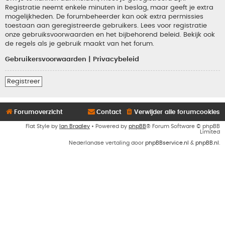
Registratie neemt enkele minuten in beslag, maar geeft je extra
mogelijkheden. De forumbeheerder kan ook extra permissies
toestaan aan geregistreerde gebruikers. Lees voor registratie
onze gebruiksvoorwaarden en het bijbehorend beleid. Bekijk ook
de regels als je gebruik maakt van het forum.
Gebruikersvoorwaarden
|
Privacybeleid
Registreer
Forumoverzicht
Contact
Verwijder alle forumcookies
Flat Style by
Ian Bradley
• Powered by
phpBB
® Forum Software © phpBB
Limited
Nederlandse vertaling door
phpBBservice.nl
&
phpBB.nl
.