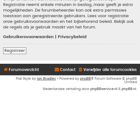
Registratie neemt enkele minuten in beslag, maar geeft je extra
mogelijkheden. De forumbeheerder kan ook extra permissies
toestaan aan geregistreerde gebruikers. Lees voor registratie
onze gebruiksvoorwaarden en het bijbehorend beleid. Bekijk ook
de regels als je gebruik maakt van het forum.
Gebruikersvoorwaarden
|
Privacybeleid
Registreer
Forumoverzicht
Contact
Verwijder alle forumcookies
Flat Style by
Ian Bradley
• Powered by
phpBB
® Forum Software © phpBB
Limited
Nederlandse vertaling door
phpBBservice.nl
&
phpBB.nl
.