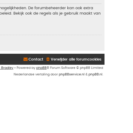
 mogelijkheden. De forumbeheerder kan ook extra
eleid. Bekijk ook de regels als je gebruik maakt van
Contact
Verwijder alle forumcookies
n Bradley
• Powered by
phpBB
® Forum Software © phpBB Limited
Nederlandse vertaling door
phpBBservice.nl
&
phpBB.nl
.