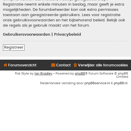
Registratie neemt enkele minuten in beslag, maar geeft je extra
mogelijkheden. De forumbeheerder kan ook extra permissies
toestaan aan geregistreerde gebruikers. Lees voor registratie
onze gebruiksvoorwaarden en het bijbehorend beleid. Bekijk ook
de regels als je gebruik maakt van het forum.
Gebruikersvoorwaarden
|
Privacybeleid
Registreer
Forumoverzicht
Contact
Verwijder alle forumcookies
Flat Style by
Ian Bradley
• Powered by
phpBB
® Forum Software © phpBB
Limited
Nederlandse vertaling door
phpBBservice.nl
&
phpBB.nl
.