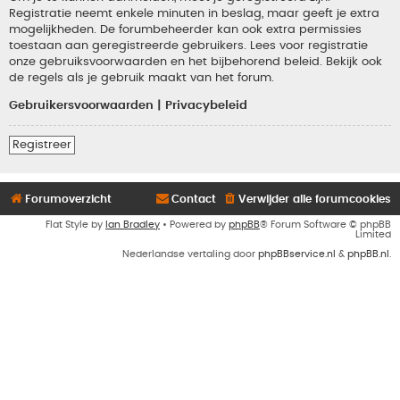
Registratie neemt enkele minuten in beslag, maar geeft je extra
mogelijkheden. De forumbeheerder kan ook extra permissies
toestaan aan geregistreerde gebruikers. Lees voor registratie
onze gebruiksvoorwaarden en het bijbehorend beleid. Bekijk ook
de regels als je gebruik maakt van het forum.
Gebruikersvoorwaarden
|
Privacybeleid
Registreer
Forumoverzicht
Contact
Verwijder alle forumcookies
Flat Style by
Ian Bradley
• Powered by
phpBB
® Forum Software © phpBB
Limited
Nederlandse vertaling door
phpBBservice.nl
&
phpBB.nl
.