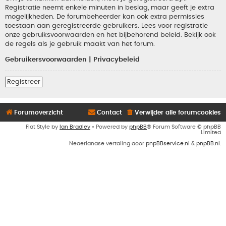
Registratie neemt enkele minuten in beslag, maar geeft je extra
mogelijkheden. De forumbeheerder kan ook extra permissies
toestaan aan geregistreerde gebruikers. Lees voor registratie
onze gebruiksvoorwaarden en het bijbehorend beleid. Bekijk ook
de regels als je gebruik maakt van het forum.
Gebruikersvoorwaarden
|
Privacybeleid
Registreer
Forumoverzicht
Contact
Verwijder alle forumcookies
Flat Style by
Ian Bradley
• Powered by
phpBB
® Forum Software © phpBB
Limited
Nederlandse vertaling door
phpBBservice.nl
&
phpBB.nl
.