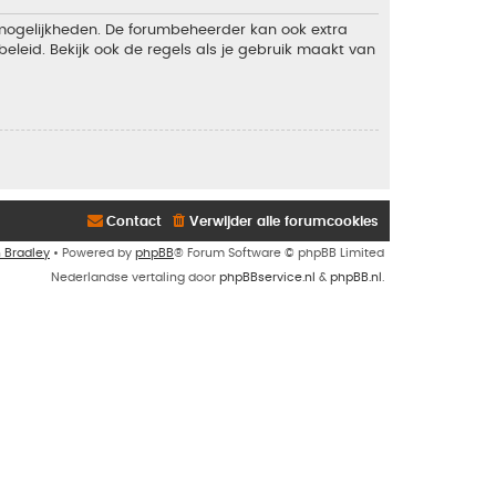
 mogelijkheden. De forumbeheerder kan ook extra
eleid. Bekijk ook de regels als je gebruik maakt van
Contact
Verwijder alle forumcookies
n Bradley
• Powered by
phpBB
® Forum Software © phpBB Limited
Nederlandse vertaling door
phpBBservice.nl
&
phpBB.nl
.