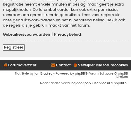
Registratie neemt enkele minuten in beslag, maar geeft je extra
mogelijkheden. De forumbeheerder kan ook extra permissies
toestaan aan geregistreerde gebruikers. Lees voor registratie
onze gebruiksvoorwaarden en het bijbehorend beleid. Bekijk ook
de regels als je gebruik maakt van het forum.
Gebruikersvoorwaarden
|
Privacybeleid
Registreer
Forumoverzicht
Contact
Verwijder alle forumcookies
Flat Style by
Ian Bradley
• Powered by
phpBB
® Forum Software © phpBB
Limited
Nederlandse vertaling door
phpBBservice.nl
&
phpBB.nl
.