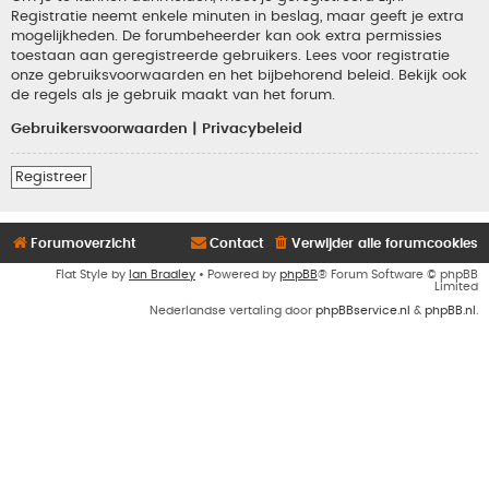
Registratie neemt enkele minuten in beslag, maar geeft je extra
mogelijkheden. De forumbeheerder kan ook extra permissies
toestaan aan geregistreerde gebruikers. Lees voor registratie
onze gebruiksvoorwaarden en het bijbehorend beleid. Bekijk ook
de regels als je gebruik maakt van het forum.
Gebruikersvoorwaarden
|
Privacybeleid
Registreer
Forumoverzicht
Contact
Verwijder alle forumcookies
Flat Style by
Ian Bradley
• Powered by
phpBB
® Forum Software © phpBB
Limited
Nederlandse vertaling door
phpBBservice.nl
&
phpBB.nl
.