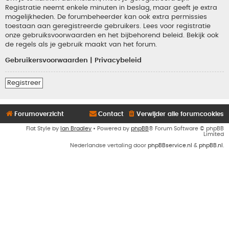
Registratie neemt enkele minuten in beslag, maar geeft je extra
mogelijkheden. De forumbeheerder kan ook extra permissies
toestaan aan geregistreerde gebruikers. Lees voor registratie
onze gebruiksvoorwaarden en het bijbehorend beleid. Bekijk ook
de regels als je gebruik maakt van het forum.
Gebruikersvoorwaarden
|
Privacybeleid
Registreer
Forumoverzicht
Contact
Verwijder alle forumcookies
Flat Style by
Ian Bradley
• Powered by
phpBB
® Forum Software © phpBB
Limited
Nederlandse vertaling door
phpBBservice.nl
&
phpBB.nl
.