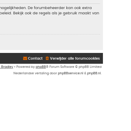
 mogelijkheden. De forumbeheerder kan ook extra
eleid. Bekijk ook de regels als je gebruik maakt van
Contact
Verwijder alle forumcookies
n Bradley
• Powered by
phpBB
® Forum Software © phpBB Limited
Nederlandse vertaling door
phpBBservice.nl
&
phpBB.nl
.