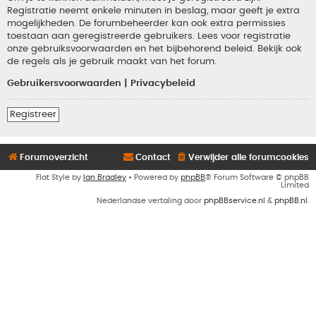
Registratie neemt enkele minuten in beslag, maar geeft je extra
mogelijkheden. De forumbeheerder kan ook extra permissies
toestaan aan geregistreerde gebruikers. Lees voor registratie
onze gebruiksvoorwaarden en het bijbehorend beleid. Bekijk ook
de regels als je gebruik maakt van het forum.
Gebruikersvoorwaarden
|
Privacybeleid
Registreer
Forumoverzicht
Contact
Verwijder alle forumcookies
Flat Style by
Ian Bradley
• Powered by
phpBB
® Forum Software © phpBB
Limited
Nederlandse vertaling door
phpBBservice.nl
&
phpBB.nl
.