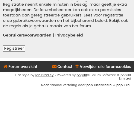
Registratie neemt enkele minuten in beslag, maar geeft je extra
mogelijkheden. De forumbeheerder kan ook extra permissies
toestaan aan geregistreerde gebruikers. Lees voor registratie
onze gebruiksvoorwaarden en het bijbehorend beleid. Bekijk ook
de regels als je gebruik maakt van het forum.
Gebruikersvoorwaarden
|
Privacybeleid
Registreer
Forumoverzicht
Contact
Verwijder alle forumcookies
Flat Style by
Ian Bradley
• Powered by
phpBB
® Forum Software © phpBB
Limited
Nederlandse vertaling door
phpBBservice.nl
&
phpBB.nl
.