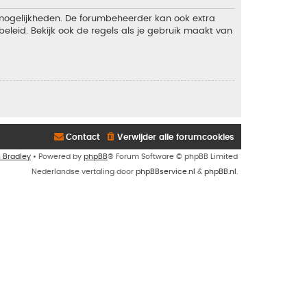
 mogelijkheden. De forumbeheerder kan ook extra
eleid. Bekijk ook de regels als je gebruik maakt van
Contact
Verwijder alle forumcookies
n Bradley
• Powered by
phpBB
® Forum Software © phpBB Limited
Nederlandse vertaling door
phpBBservice.nl
&
phpBB.nl
.