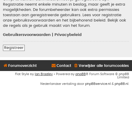
Registratie neemt enkele minuten in beslag, maar geeft je extra
mogelijkheden. De forumbeheerder kan ook extra permissies
toestaan aan geregistreerde gebruikers. Lees voor registratie
onze gebruiksvoorwaarden en het bijbehorend beleid. Bekijk ook
de regels als je gebruik maakt van het forum.
Gebruikersvoorwaarden
|
Privacybeleid
Registreer
Forumoverzicht
Contact
Verwijder alle forumcookies
Flat Style by
Ian Bradley
• Powered by
phpBB
® Forum Software © phpBB
Limited
Nederlandse vertaling door
phpBBservice.nl
&
phpBB.nl
.