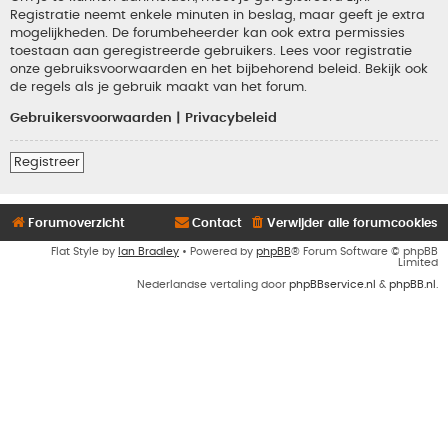
Registratie neemt enkele minuten in beslag, maar geeft je extra
mogelijkheden. De forumbeheerder kan ook extra permissies
toestaan aan geregistreerde gebruikers. Lees voor registratie
onze gebruiksvoorwaarden en het bijbehorend beleid. Bekijk ook
de regels als je gebruik maakt van het forum.
Gebruikersvoorwaarden
|
Privacybeleid
Registreer
Forumoverzicht
Contact
Verwijder alle forumcookies
Flat Style by
Ian Bradley
• Powered by
phpBB
® Forum Software © phpBB
Limited
Nederlandse vertaling door
phpBBservice.nl
&
phpBB.nl
.