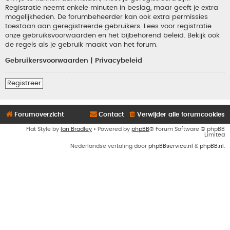
Registratie neemt enkele minuten in beslag, maar geeft je extra
mogelijkheden. De forumbeheerder kan ook extra permissies
toestaan aan geregistreerde gebruikers. Lees voor registratie
onze gebruiksvoorwaarden en het bijbehorend beleid. Bekijk ook
de regels als je gebruik maakt van het forum.
Gebruikersvoorwaarden
|
Privacybeleid
Registreer
Forumoverzicht
Contact
Verwijder alle forumcookies
Flat Style by
Ian Bradley
• Powered by
phpBB
® Forum Software © phpBB
Limited
Nederlandse vertaling door
phpBBservice.nl
&
phpBB.nl
.