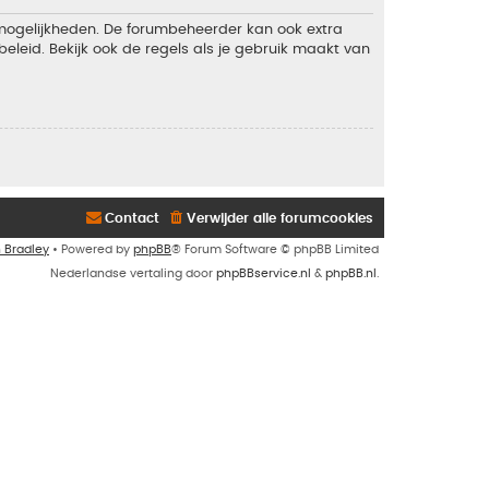
 mogelijkheden. De forumbeheerder kan ook extra
eleid. Bekijk ook de regels als je gebruik maakt van
Contact
Verwijder alle forumcookies
n Bradley
• Powered by
phpBB
® Forum Software © phpBB Limited
Nederlandse vertaling door
phpBBservice.nl
&
phpBB.nl
.