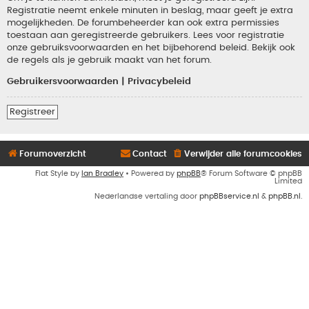
Registratie neemt enkele minuten in beslag, maar geeft je extra
mogelijkheden. De forumbeheerder kan ook extra permissies
toestaan aan geregistreerde gebruikers. Lees voor registratie
onze gebruiksvoorwaarden en het bijbehorend beleid. Bekijk ook
de regels als je gebruik maakt van het forum.
Gebruikersvoorwaarden
|
Privacybeleid
Registreer
Forumoverzicht
Contact
Verwijder alle forumcookies
Flat Style by
Ian Bradley
• Powered by
phpBB
® Forum Software © phpBB
Limited
Nederlandse vertaling door
phpBBservice.nl
&
phpBB.nl
.