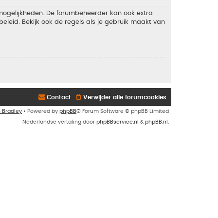
 mogelijkheden. De forumbeheerder kan ook extra
eleid. Bekijk ook de regels als je gebruik maakt van
Contact
Verwijder alle forumcookies
n Bradley
• Powered by
phpBB
® Forum Software © phpBB Limited
Nederlandse vertaling door
phpBBservice.nl
&
phpBB.nl
.