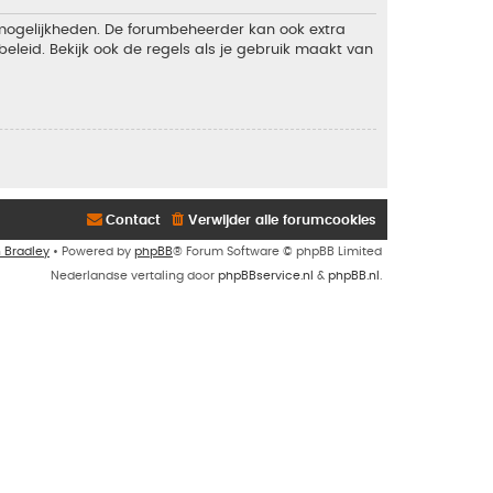
 mogelijkheden. De forumbeheerder kan ook extra
eleid. Bekijk ook de regels als je gebruik maakt van
Contact
Verwijder alle forumcookies
n Bradley
• Powered by
phpBB
® Forum Software © phpBB Limited
Nederlandse vertaling door
phpBBservice.nl
&
phpBB.nl
.