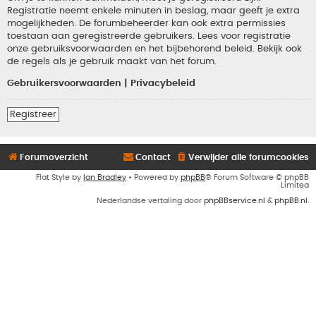
Registratie neemt enkele minuten in beslag, maar geeft je extra
mogelijkheden. De forumbeheerder kan ook extra permissies
toestaan aan geregistreerde gebruikers. Lees voor registratie
onze gebruiksvoorwaarden en het bijbehorend beleid. Bekijk ook
de regels als je gebruik maakt van het forum.
Gebruikersvoorwaarden
|
Privacybeleid
Registreer
Forumoverzicht
Contact
Verwijder alle forumcookies
Flat Style by
Ian Bradley
• Powered by
phpBB
® Forum Software © phpBB
Limited
Nederlandse vertaling door
phpBBservice.nl
&
phpBB.nl
.