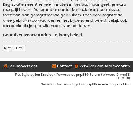
Registratie neemt enkele minuten in beslag, maar geeft je extra
mogelijkheden. De forumbeheerder kan ook extra permissies
toestaan aan geregistreerde gebruikers. Lees voor registratie
onze gebruiksvoorwaarden en het bijbehorend beleid. Bekijk ook
de regels als je gebruik maakt van het forum.
Gebruikersvoorwaarden
|
Privacybeleid
Registreer
Forumoverzicht
Contact
Verwijder alle forumcookies
Flat Style by
Ian Bradley
• Powered by
phpBB
® Forum Software © phpBB
Limited
Nederlandse vertaling door
phpBBservice.nl
&
phpBB.nl
.