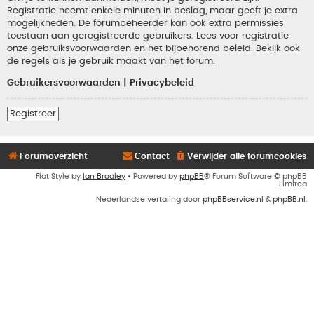
Registratie neemt enkele minuten in beslag, maar geeft je extra
mogelijkheden. De forumbeheerder kan ook extra permissies
toestaan aan geregistreerde gebruikers. Lees voor registratie
onze gebruiksvoorwaarden en het bijbehorend beleid. Bekijk ook
de regels als je gebruik maakt van het forum.
Gebruikersvoorwaarden
|
Privacybeleid
Registreer
Forumoverzicht
Contact
Verwijder alle forumcookies
Flat Style by
Ian Bradley
• Powered by
phpBB
® Forum Software © phpBB
Limited
Nederlandse vertaling door
phpBBservice.nl
&
phpBB.nl
.