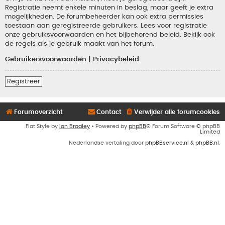
Registratie neemt enkele minuten in beslag, maar geeft je extra
mogelijkheden. De forumbeheerder kan ook extra permissies
toestaan aan geregistreerde gebruikers. Lees voor registratie
onze gebruiksvoorwaarden en het bijbehorend beleid. Bekijk ook
de regels als je gebruik maakt van het forum.
Gebruikersvoorwaarden
|
Privacybeleid
Registreer
Forumoverzicht
Contact
Verwijder alle forumcookies
Flat Style by
Ian Bradley
• Powered by
phpBB
® Forum Software © phpBB
Limited
Nederlandse vertaling door
phpBBservice.nl
&
phpBB.nl
.