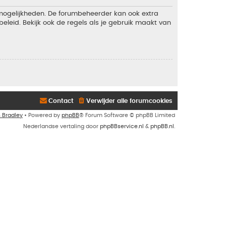
 mogelijkheden. De forumbeheerder kan ook extra
eleid. Bekijk ook de regels als je gebruik maakt van
Contact
Verwijder alle forumcookies
n Bradley
• Powered by
phpBB
® Forum Software © phpBB Limited
Nederlandse vertaling door
phpBBservice.nl
&
phpBB.nl
.