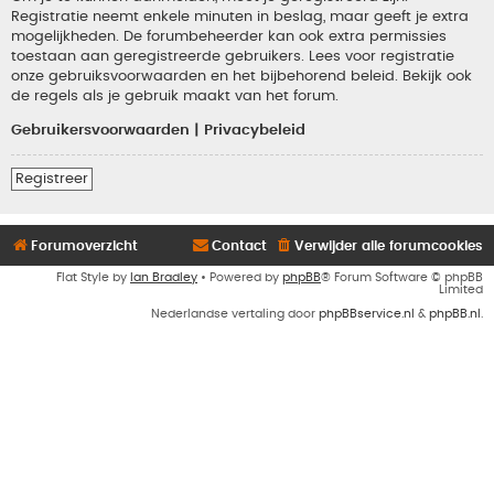
Registratie neemt enkele minuten in beslag, maar geeft je extra
mogelijkheden. De forumbeheerder kan ook extra permissies
toestaan aan geregistreerde gebruikers. Lees voor registratie
onze gebruiksvoorwaarden en het bijbehorend beleid. Bekijk ook
de regels als je gebruik maakt van het forum.
Gebruikersvoorwaarden
|
Privacybeleid
Registreer
Forumoverzicht
Contact
Verwijder alle forumcookies
Flat Style by
Ian Bradley
• Powered by
phpBB
® Forum Software © phpBB
Limited
Nederlandse vertaling door
phpBBservice.nl
&
phpBB.nl
.