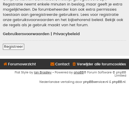
Registratie neemt enkele minuten in beslag, maar geeft je extra
mogelijkheden. De forumbeheerder kan ook extra permissies
toestaan aan geregistreerde gebruikers. Lees voor registratie
onze gebruiksvoorwaarden en het bijbehorend beleid. Bekijk ook
de regels als je gebruik maakt van het forum.
Gebruikersvoorwaarden
|
Privacybeleid
Registreer
Forumoverzicht
Contact
Verwijder alle forumcookies
Flat Style by
Ian Bradley
• Powered by
phpBB
® Forum Software © phpBB
Limited
Nederlandse vertaling door
phpBBservice.nl
&
phpBB.nl
.