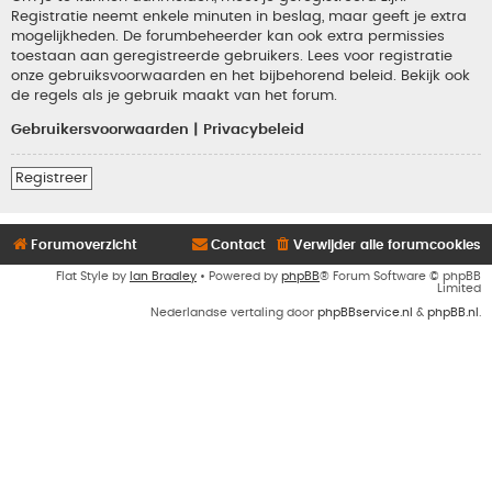
Registratie neemt enkele minuten in beslag, maar geeft je extra
mogelijkheden. De forumbeheerder kan ook extra permissies
toestaan aan geregistreerde gebruikers. Lees voor registratie
onze gebruiksvoorwaarden en het bijbehorend beleid. Bekijk ook
de regels als je gebruik maakt van het forum.
Gebruikersvoorwaarden
|
Privacybeleid
Registreer
Forumoverzicht
Contact
Verwijder alle forumcookies
Flat Style by
Ian Bradley
• Powered by
phpBB
® Forum Software © phpBB
Limited
Nederlandse vertaling door
phpBBservice.nl
&
phpBB.nl
.