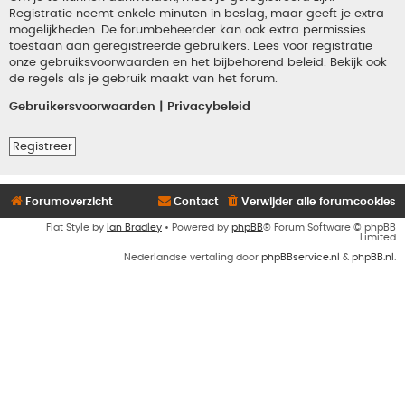
Registratie neemt enkele minuten in beslag, maar geeft je extra
mogelijkheden. De forumbeheerder kan ook extra permissies
toestaan aan geregistreerde gebruikers. Lees voor registratie
onze gebruiksvoorwaarden en het bijbehorend beleid. Bekijk ook
de regels als je gebruik maakt van het forum.
Gebruikersvoorwaarden
|
Privacybeleid
Registreer
Forumoverzicht
Contact
Verwijder alle forumcookies
Flat Style by
Ian Bradley
• Powered by
phpBB
® Forum Software © phpBB
Limited
Nederlandse vertaling door
phpBBservice.nl
&
phpBB.nl
.